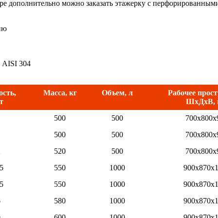
ере дополнительно можно заказать этажерку с перфорированным
ию
 AISI 304
сть,
Масса, кг
Объем, л
Рабочее прос
т
ШxДxВ,
500
500
700х800х
500
500
700х800х
2
520
500
700х800х
5
550
1000
900х870х
5
550
1000
900х870х
6
580
1000
900х870х
0
600
1000
900х870х