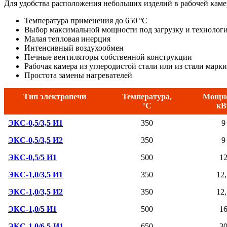
Для удобства расположения небольших изделий в рабочей кам
Температура применения до 650 ºС
Выбор максимальной мощности под загрузку и технолог
Малая тепловая инерция
Интенсивный воздухообмен
Печные вентиляторы собственной конструкции
Рабочая камера из углеродистой стали или из стали марки
Простота замены нагревателей
Тип электропечи
Температура,
Мощно
°C
кВ
ЭКС-0,5/3,5 И1
350
9
ЭКС-0,5/3,5 И2
350
9
ЭКС-0,5/5 И1
500
1
ЭКС-1,0/3,5 И1
350
12,
ЭКС-1,0/3,5 И2
350
12,
ЭКС-1,0/5 И1
500
1
ЭКС-1,0/6,5-И1
650
3